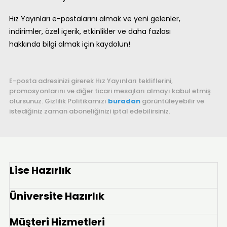
Hız Yayınları e-postalarını almak ve yeni gelenler,
indirimler, özel içerik, etkinlikler ve daha fazlası
hakkında bilgi almak için kaydolun!
E-posta adresinizi girerek Hız Yayınları tekliflerini,
promosyonlarını ve diğer ticari mesajları almayı kabul etmiş
olursunuz. Gizlilik Politikamızı
buradan
görüntüleyebilir ve
istediğiniz zaman aboneliğinizi iptal edebilirsiniz.
Lise Hazırlık
Üniversite Hazırlık
Müşteri Hizmetleri