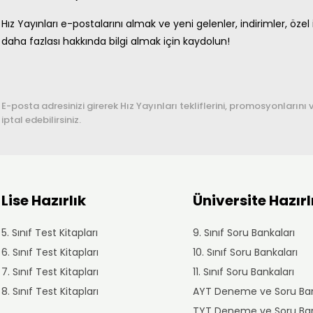
Hız Yayınları e-postalarını almak ve yeni gelenler, indirimler, özel i
daha fazlası hakkında bilgi almak için kaydolun!
E-posta adresinizi girerek Hız Yayınları tekliflerini, promosyonlarını 
iptal edebilirsiniz.
Lise Hazırlık
Üniversite Hazırl
5. Sınıf Test Kitapları
9. Sınıf Soru Bankaları
6. Sınıf Test Kitapları
10. Sınıf Soru Bankaları
7. Sınıf Test Kitapları
11. Sınıf Soru Bankaları
8. Sınıf Test Kitapları
AYT Deneme ve Soru Ban
TYT Deneme ve Soru Ban