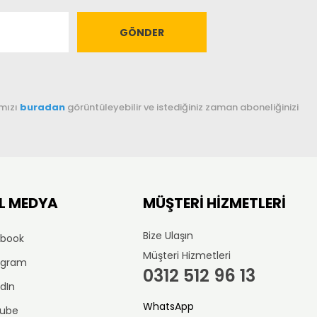
GÖNDER
amızı
buradan
görüntüleyebilir ve istediğiniz zaman aboneliğinizi
L MEDYA
MÜŞTERİ HİZMETLERİ
Bize Ulaşın
book
Müşteri Hizmetleri
agram
0312 512 96 13
dIn
WhatsApp
ube