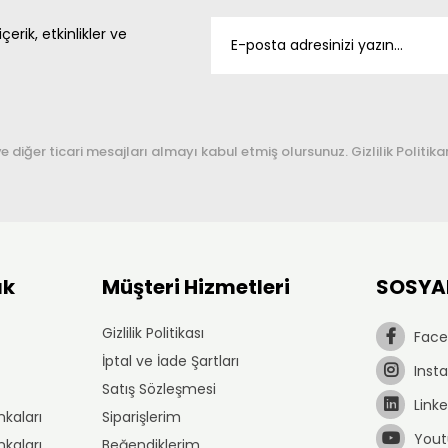
çerik, etkinlikler ve
ve diğer ticari mesajları almayı kabul etmiş olursunuz. Gizlilik Politik
ık
Müşteri Hizmetleri
SOSYA
Gizlilik Politikası
Face
İptal ve İade Şartları
Inst
Satış Sözleşmesi
Linke
kaları
Siparişlerim
Yout
kaları
Beğendiklerim