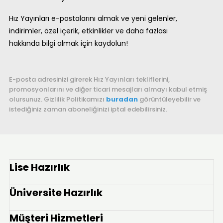
Hız Yayınları e-postalarını almak ve yeni gelenler,
indirimler, özel içerik, etkinlikler ve daha fazlası
hakkında bilgi almak için kaydolun!
E-posta adresinizi girerek Hız Yayınları tekliflerini,
promosyonlarını ve diğer ticari mesajları almayı kabul etmiş
olursunuz. Gizlilik Politikamızı
buradan
görüntüleyebilir ve
istediğiniz zaman aboneliğinizi iptal edebilirsiniz.
Lise Hazırlık
Üniversite Hazırlık
Müşteri Hizmetleri