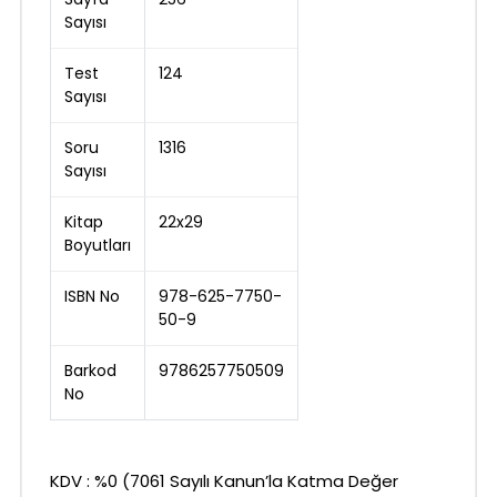
Sayısı
Test
124
Sayısı
Soru
1316
Sayısı
Kitap
22x29
Boyutları
ISBN No
978-625-7750-
50-9
Barkod
9786257750509
No
KDV : %0 (7061 Sayılı Kanun’la Katma Değer