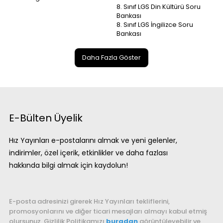
8. Sınıf LGS Din Kültürü Soru
Bankası
8. Sınıf LGS İngilizce Soru
Bankası
Daha Fazla Göster
E-Bülten Üyelik
Hız Yayınları e-postalarını almak ve yeni gelenler,
indirimler, özel içerik, etkinlikler ve daha fazlası
hakkında bilgi almak için kaydolun!
E-posta adresinizi girerek Hız Yayınları tekliflerini,
promosyonlarını ve diğer ticari mesajları almayı kabul etmiş
olursunuz. Gizlilik Politikamızı
buradan
görüntüleyebilir ve