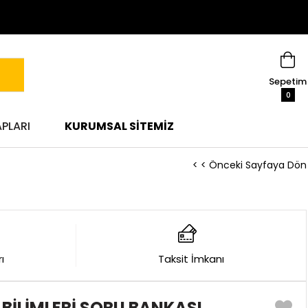
Sepetim
0
APLARI
KURUMSAL SITEMIZ
< < Önceki Sayfaya Dön
ı
Taksit İmkanı
N BİLİMLERİ SORU BANKASI