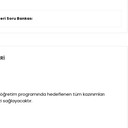
mleri Soru Bankas
ı
RI
’in öğretim programında hedeflenen tüm kazınımları
i sağlayacaktır.