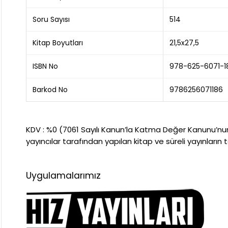
Soru Sayısı
514
Kitap Boyutları
21,5x27,5
ISBN No
978-625-6071-1
Barkod No
9786256071186
KDV : %0 (7061 Sayılı Kanun’la Katma Değer Kanunu’nun “İ
yayıncılar tarafından yapılan kitap ve süreli yayınların 
Uygulamalarımız