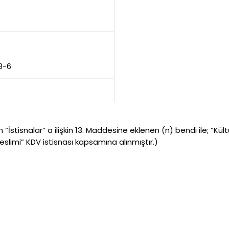
8-6
stisnalar” a ilişkin 13. Maddesine eklenen (n) bendi ile; “Kültür
teslimi” KDV istisnası kapsamına alınmıştır.)