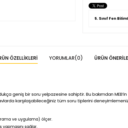
5. Sınıf Fen Bili
RÜN ÖZELLIKLERI
YORUMLAR
(0)
ÜRÜN ÖNERILE
 oldukça geniş bir soru yelpazesine sahiptir. Bu bakımdan MEB
navlarda karşılaşabileceğiniz tüm soru tiplerini deneyimlemeniz
kavrama ve uygulama) ölçer.
ş yapmasını sağlar.