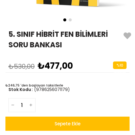
5. SINIF HİBRİT FEN BİLİMLERİ
SORU BANKASI
₺477,00
₺530,00
%
10
İndirim
₺246,75
'den başlayan taksitlerle
Stok Kodu
(9786256071179)