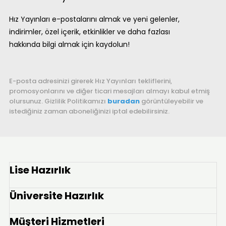
Hız Yayınları e-postalarını almak ve yeni gelenler,
indirimler, özel içerik, etkinlikler ve daha fazlası
hakkında bilgi almak için kaydolun!
E-posta adresinizi girerek Hız Yayınları tekliflerini,
promosyonlarını ve diğer ticari mesajları almayı kabul etmiş
olursunuz. Gizlilik Politikamızı
buradan
görüntüleyebilir ve
istediğiniz zaman aboneliğinizi iptal edebilirsiniz.
Lise Hazırlık
Üniversite Hazırlık
Müşteri Hizmetleri