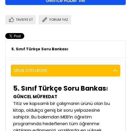
Gelince Haber Ver
TAVSIYE ET
YORUM YAZ
5. Sınıf Türkçe Soru Bankas
ı
ÜRÜN ÖZELLIKLERI
5. Sınıf Türkçe Soru Bankas
ı
GÜNCEL MÜFREDAT
Titiz ve kapsamlı bir çalışmanın ürünü olan bu
kitap, oldukça geniş bir soru yelpazesine
sahiptir. Bu bakımdan MEB’in öğretim
programında hedeflenen tüm öğrenme
çıktılarını edinmenizi, yazılılarda en yüksek