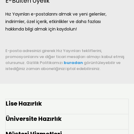
E-Bülten Üyelik
Hız Yayınları e-postalarını almak ve yeni gelenler,
indirimler, özel içerik, etkinlikler ve daha fazlası
hakkında bilgi almak için kaydolun!
E-posta adresinizi girerek Hız Yayınları tekliflerini,
promosyonlarını ve diğer ticari mesajları almayı kabul etmiş
olursunuz. Gizlilik Politikamızı
buradan
görüntüleyebilir ve
istediğiniz zaman aboneliğinizi iptal edebilirsiniz.
Lise Hazırlık
Üniversite Hazırlık
Müşteri Hizmetleri