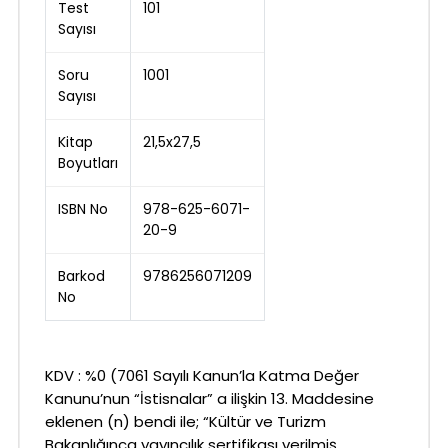
Test
101
Sayısı
Soru
1001
Sayısı
Kitap
21,5x27,5
Boyutları
ISBN No
978-625-6071-
20-9
Barkod
9786256071209
No
KDV : %0 (7061 Sayılı Kanun’la Katma Değer
Kanunu’nun “İstisnalar” a ilişkin 13. Maddesine
eklenen (n) bendi ile; “Kültür ve Turizm
Bakanlığınca yayıncılık sertifikası verilmiş