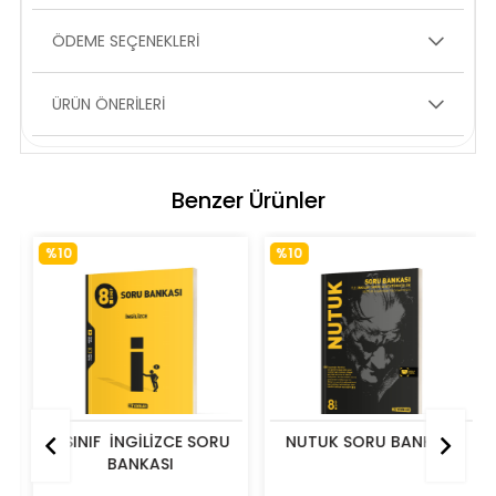
ÖDEME SEÇENEKLERI
ÜRÜN ÖNERILERI
Benzer Ürünler
%10
%10
8. SINIF  İNGİLİZCE SORU 
NUTUK SORU BANKASI
BANKASI