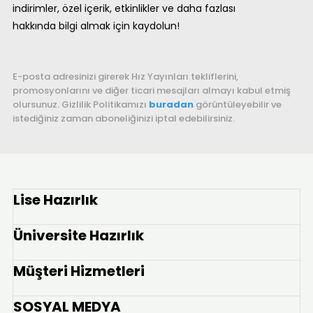
indirimler, özel içerik, etkinlikler ve daha fazlası
hakkında bilgi almak için kaydolun!
E-posta adresinizi girerek Hız Yayınları tekliflerini,
promosyonlarını ve diğer ticari mesajları almayı kabul etmiş
olursunuz. Gizlilik Politikamızı
buradan
görüntüleyebilir ve
istediğiniz zaman aboneliğinizi iptal edebilirsiniz.
Lise Hazırlık
Üniversite Hazırlık
Müşteri Hizmetleri
SOSYAL MEDYA