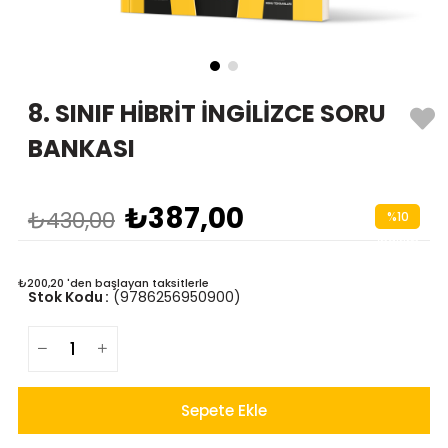
8. SINIF HİBRİT İNGİLİZCE SORU
BANKASI
₺387,00
₺430,00
%
10
İndirim
₺200,20
'den başlayan taksitlerle
Stok Kodu
(9786256950900)