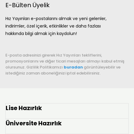
E-Bülten Üyelik
Hız Yayınları e-postalarını almak ve yeni gelenler,
indirimler, özel içerik, etkinlikler ve daha fazlası
hakkında bilgi almak için kaydolun!
E-posta adresinizi girerek Hız Yayınları tekliflerini,
promosyonlarını ve diğer ticari mesajları almayı kabul etmiş
olursunuz. Gizlilik Politikamızı
buradan
görüntüleyebilir ve
istediğiniz zaman aboneliğinizi iptal edebilirsiniz.
Lise Hazırlık
Üniversite Hazırlık