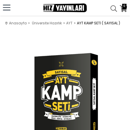
0
Anasayfa
Üniversite Hazırlık
AYT
AYT KAMP SETİ ( SAYISAL )