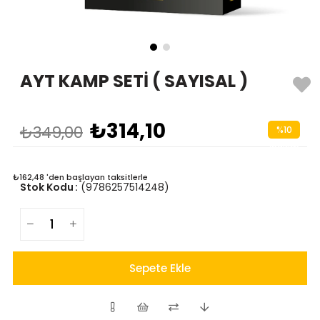
AYT KAMP SETİ ( SAYISAL )
₺314,10
₺349,00
%
10
İndirim
₺162,48
'den başlayan taksitlerle
Stok Kodu
(9786257514248)