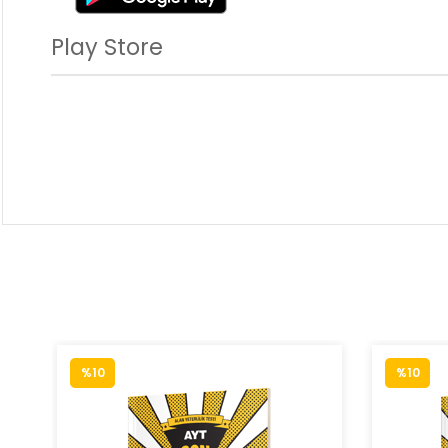
Play Store
%10
%10