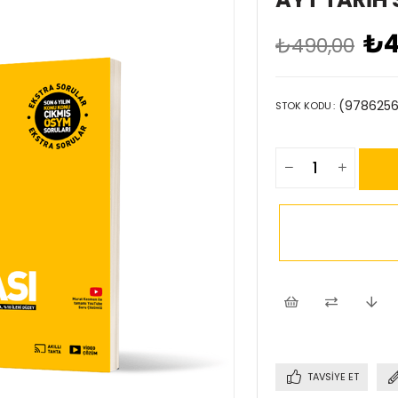
₺4
₺490,00
(9786256
STOK KODU
TAVSIYE ET