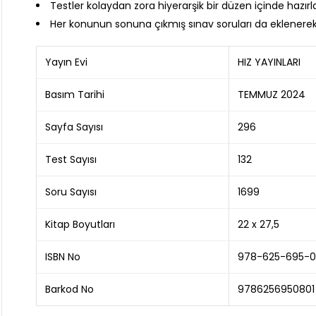
Testler kolaydan zora hiyerarşik bir düzen içinde hazırl
Her konunun sonuna çıkmış sınav soruları da eklenere
Yayın Evi
HIZ YAYINLARI
Basım Tarihi
TEMMUZ 2024
Sayfa Sayısı
296
Test Sayısı
132
Soru Sayısı
1699
Kitap Boyutları
22 x 27,5
ISBN No
978-625-695-0
Barkod No
9786256950801