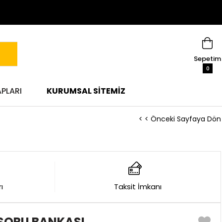
Sepetim
0
APLARI
KURUMSAL SITEMIZ
< < Önceki Sayfaya Dön
ı
Taksit İmkanı
 SORU BANKASI