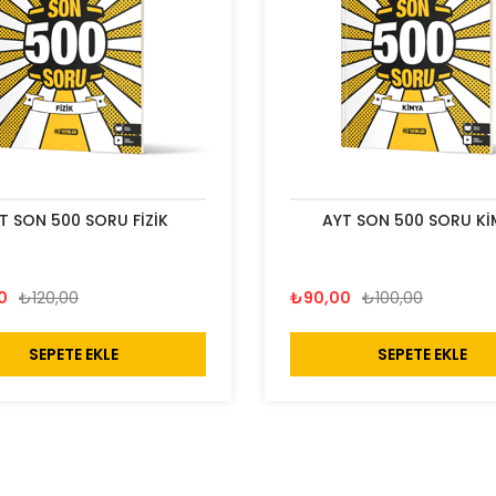
T SON 500 SORU FİZİK
AYT SON 500 SORU Kİ
0
₺120,00
₺90,00
₺100,00
SEPETE EKLE
SEPETE EKLE