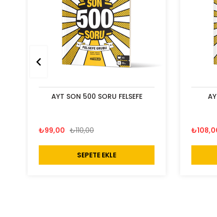
AYT SON 500 SORU FELSEFE
AY
₺99,00
₺110,00
₺108,0
SEPETE EKLE