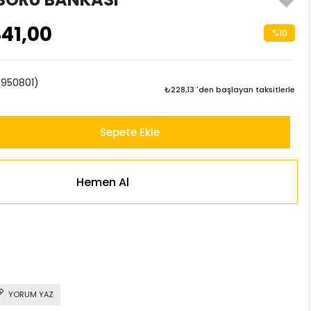
41,00
%
10
İndirim
950801)
₺228,13
'den başlayan taksitlerle
YORUM YAZ