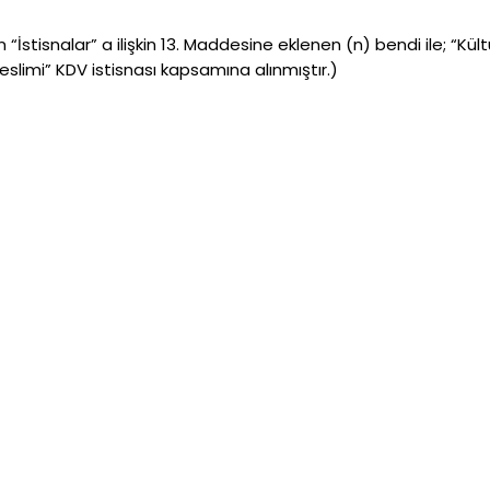
stisnalar” a ilişkin 13. Maddesine eklenen (n) bendi ile; “Kültür
teslimi” KDV istisnası kapsamına alınmıştır.)