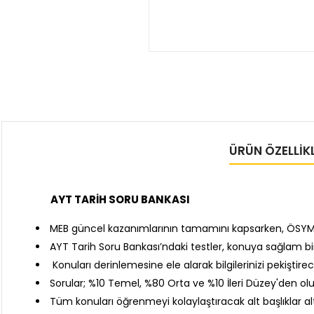
ÜRÜN ÖZELLIKL
AYT TARİH SORU BANKASI
MEB güncel kazanımlarının tamamını kapsarken, ÖSYM st
AYT Tarih Soru Bankası’ndaki testler, konuya sağlam bi
Konuları derinlemesine ele alarak bilgilerinizi pekiştir
Sorular; %10 Temel, %80 Orta ve %10 İleri Düzey'den ol
Tüm konuları öğrenmeyi kolaylaştıracak alt başlıklar alt