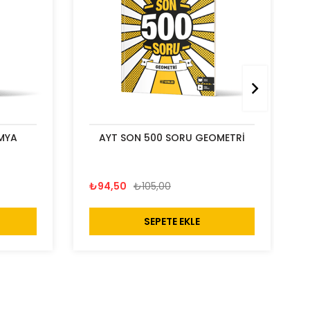
MYA
AYT SON 500 SORU GEOMETRİ
₺94,50
₺105,00
SEPETE EKLE