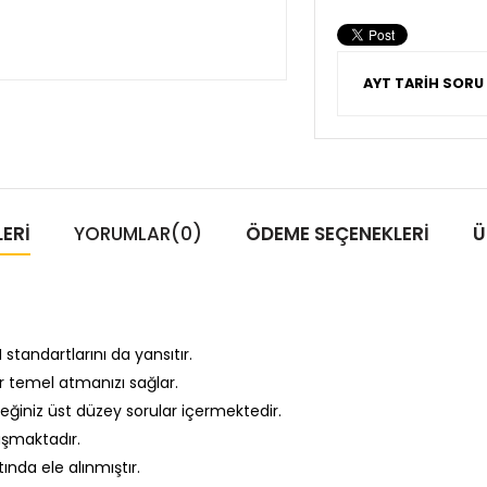
AYT TARİH SORU
ERI
YORUMLAR
(0)
ÖDEME SEÇENEKLERI
Ü
andartlarını da yansıtır.
r temel atmanızı sağlar.
eceğiniz üst düzey sorular içermektedir.
uşmaktadır.
ında ele alınmıştır.