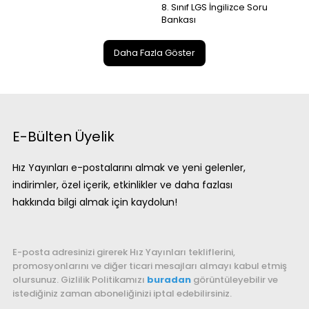
8. Sınıf LGS İngilizce Soru
Bankası
Daha Fazla Göster
E-Bülten Üyelik
Hız Yayınları e-postalarını almak ve yeni gelenler,
indirimler, özel içerik, etkinlikler ve daha fazlası
hakkında bilgi almak için kaydolun!
E-posta adresinizi girerek Hız Yayınları tekliflerini,
promosyonlarını ve diğer ticari mesajları almayı kabul etmiş
olursunuz. Gizlilik Politikamızı
buradan
görüntüleyebilir ve
istediğiniz zaman aboneliğinizi iptal edebilirsiniz.