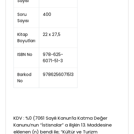
Sayısı
Soru
400
Sayısı
Kitap
22 x 27,5
Boyutları
ISBN No
978-625-
6071-51-3
Barkod
9786256071513
No
KDV : %0 (7061 Sayılı Kanun’la Katma Değer
Kanunu’nun “İstisnalar” a ilişkin 13. Maddesine
eklenen (n) bendi ile; “Kültür ve Turizm