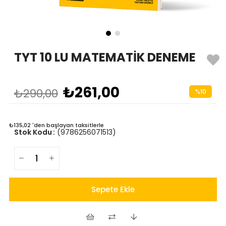
TYT 10 LU MATEMATİK DENEME
₺261,00
₺290,00
%
10
İndirim
₺135,02
'den başlayan taksitlerle
Stok Kodu
(9786256071513)