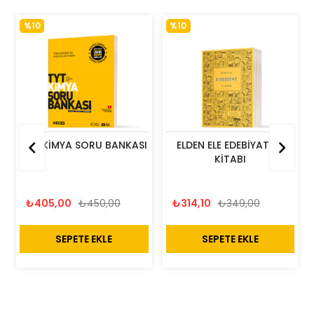
%10
%10
TYT KİMYA SORU BANKASI
ELDEN ELE EDEBİYAT EL 
KİTABI
₺405,00
₺450,00
₺314,10
₺349,00
SEPETE EKLE
SEPETE EKLE